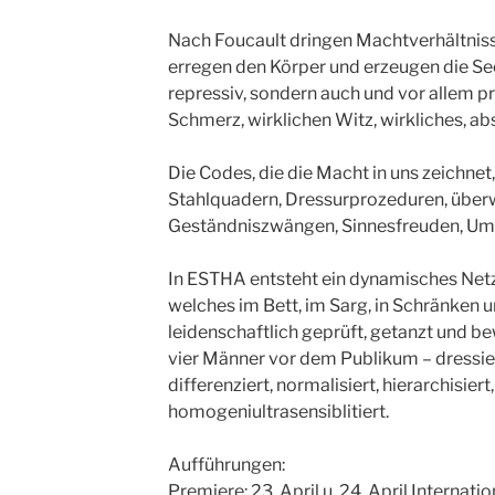
Nach Foucault dringen Machtverhältnisse
erregen den Körper und erzeugen die Seel
repressiv, sondern auch und vor allem pr
Schmerz, wirklichen Witz, wirkliches, ab
Die Codes, die die Macht in uns zeichnet,
Stahlquadern, Dressurprozeduren, übe
Geständniszwängen, Sinnesfreuden, U
In ESTHA entsteht ein dynamisches Netz
welches im Bett, im Sarg, in Schränken 
leidenschaftlich geprüft, getanzt und
vier Männer vor dem Publikum – dressiert,
differenziert, normalisiert, hierarchisiert, 
homogeniultrasensiblitiert.
Aufführungen:
Premiere: 23. April u. 24. April Interna