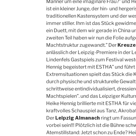
Männer um eine imaginäre Frau?” und He
ist ein kleiner Junge, der hin- und herge
traditionellen Kastensystem und der west
immer stiller. Ihm ist das Stück gewidmet.
ein Duett, mit dem wir gerade in China 
zweiten Teil haben wir nun die Folie a
Machtstruktur zugewandt.” Der
Kreuze
anlässlich der Leipzig-Premiere in der 
Lindenfels Gastspiels zum Festival west
Hennig begeistert mit ESTHA” und führt a
Extremsituationen spielt das Stück die 
durch physische und strukturelle Gewalt
schrittweise entindividualisiert, dressi
Machtspielen”. und das Leipziger Kult
Heike Hennig brillierte mit ESTHA für vie
kraftvolles Schauspiel aus Tanz, Akrobat
Der
Leipzig Almanach
ringt um Fassung
vorbei sein!!! Plötzlich ist die Bühne s
Atemstillstand: Jetzt schon zu Ende? He