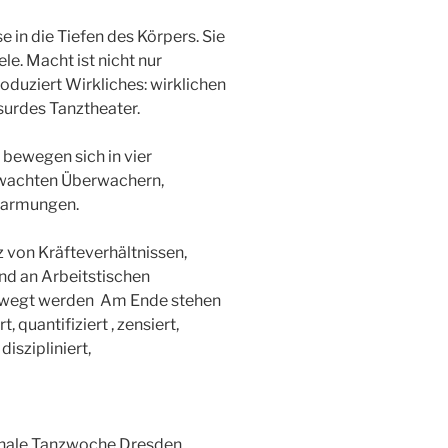
 in die Tiefen des Körpers. Sie
e. Macht ist nicht nur
oduziert Wirkliches: wirklichen
surdes Tanztheater.
 bewegen sich in vier
rwachten Überwachern,
marmungen.
 von Kräfteverhältnissen,
und an Arbeitstischen
 bewegt werden Am Ende stehen
 quantifiziert , zensiert,
diszipliniert,
tionale Tanzwoche Dresden