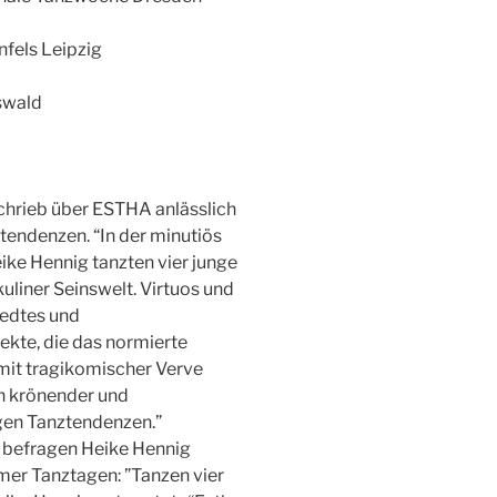
nfels Leipzig
swald
hrieb über ESTHA anlässlich
tendenzen. “In der minutiös
ke Hennig tanzten vier junge
iner Seinswelt. Virtuos und
redtes und
kte, die das normierte
mit tragikomischer Verve
in krönender und
igen Tanztendenzen.”
n
befragen Heike Hennig
mer Tanztagen: ”Tanzen vier