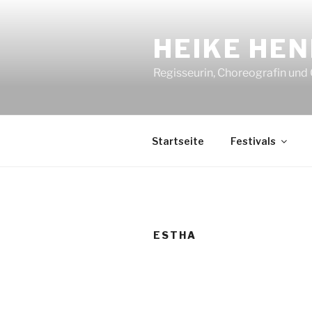
Zum
Inhalt
HEIKE HEN
springen
Regisseurin, Choreografin und
Startseite
Festivals
ESTHA