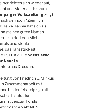
ber richten sich wieder auf,
cht und Material – bis zum
eipziger Volkszeitung
zeigt
t sich dennoch: “Ziemlich
 Heike Hennig hat sich als
längst einen guten Namen
n, inspiriert von Michel
 als eine sterile
e, das Tanzstück ist
 die ESTHA?” Die
Sächsische
r Neuste
emiere aus Dresden.
itung von Friedrich U. Minkus
, in Zusammenarbeit mit
hne Lindenfels Leipzig, mit
ches Institut für
turamt Leipzig, Fonds
Performance Netz NPN