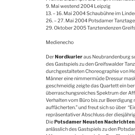
9. Mai westend 2004 Leipzig
13. – 16. Mai 2004 Schaubühne im Linde
26. – 27. Mai 2004 Potsdamer Tanztage
29. Oktober 2005 Tanztendenzen Greif
Medienecho
Der
Nordkurier
aus Neubrandenburg sc
des Gastspiels zu den Greifswalder Tanz
durchgestalteten Choreographie von Hei
Männer eine nimmermüde Dressur maskul
geschmeidig zeigte das Quartett ein be
überraschungsreiches Spektrum der Affe
Verhalten vom Büro bis zur Beerdigung 
auffächerten.” und freut sich so über “E
repräsentativer Abschluss der diesjähr
Die
Potsdamer Neusten Nachrichte
anlässlich des Gastspiels zu den Potsda