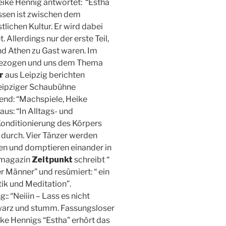
ike Hennig antwortet: “Estha
rissen ist zwischen dem
lichen Kultur. Er wird dabei
 Allerdings nur der erste Teil,
und Athen zu Gast waren. Im
ufgezogen und uns dem Thema
r
aus Leipzig berichten
Leipziger Schaubühne
end: “Machspiele, Heike
us: “In Alltags- und
Konditionierung des Körpers
 durch. Vier Tänzer werden
eren und domptieren einander in
urmagazin
Zeitpunkt
schreibt “
r Männer” und resümiert: “ ein
ik und Meditation”.
:: “Neiiin – Lass es nicht
chwarz und stumm. Fassungsloser
ike Hennigs “Estha” erhört das