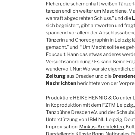
Flehen, die schemenhaft weißen Tänzerlei
tanzen endlich weiter um Maschiene, Ma
wahraft abgedrehten Schluss.” und die
L
sich begeistert, gibt antworten und frag
spannend vor allem der Abschlussabend:
Tänzerin und Choreographin in Leipzig 
gemacht.” und “ Um Macht sollte es gehe
Foucault. Kann das etwas anderes werden
Versuchsanordnung? Es kann. Keine Frag
wundervoll. Nur: Wo war sie eigentlich,
Zeitung
aus Dresden und die
Dresdene
Nachrichten
berichtete von der Vorpr
Produktion: HEIKE HENNIG & Co unter Le
in Koproduktion mit dem FZTM Leipzig,
Tanzbühne Dresden e.V. und der Schaubü
Unterstützung von IBM NL Leipzig, Deuts
Improvisation,
Minkus-Architekten
, Kul
Darstellende Künste Bonn, Nationales 