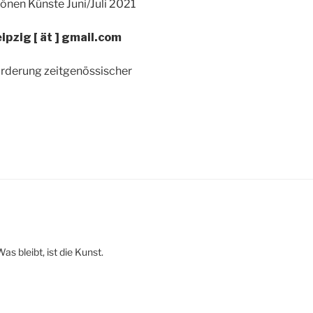
hönen Künste Juni/Juli 2021
eipzig [ ät ] gmail.com
örderung zeitgenössischer
 bleibt, ist die Kunst.