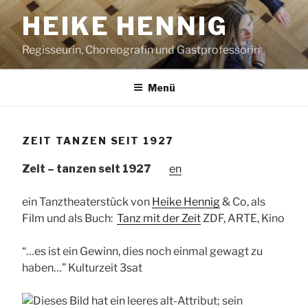
Zum
HEIKE HENNIG
Inhalt
springen
Regisseurin, Choreografin und Gastprofessorin
Menü
ZEIT TANZEN SEIT 1927
Zeit
–
tanzen seit 1927
en
ein Tanztheaterstück von
Heike Hennig
& Co, als
Film und als Buch:
Tanz mit der Zeit
ZDF, ARTE, Kino
“…es ist ein Gewinn, dies noch einmal gewagt zu
haben…” Kulturzeit 3sat