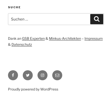
SUCHE
Suchen
Suche
nach:
Dank an
GSB Experten
&
Minkus-Architekten
–
Impressum
&
Datenschutz
Facebook
Twitter
Instagram
E-
–
–
Mail
Heike
Heike
–
Proudly powered by WordPress
Hennig
Hennig
Büro
Heike
Hennig