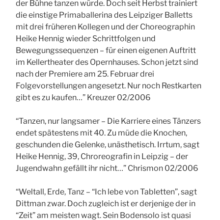
der Bühne tanzen würde. Doch seit Herbst trainiert
die einstige Primaballerina des Leipziger Balletts
mit drei früheren Kollegen und der Choreographin
Heike Hennig wieder Schrittfolgen und
Bewegungssequenzen – für einen eigenen Auftritt
im Kellertheater des Opernhauses. Schon jetzt sind
nach der Premiere am 25. Februar drei
Folgevorstellungen angesetzt. Nur noch Restkarten
gibt es zu kaufen…” Kreuzer 02/2006
“Tanzen, nur langsamer – Die Karriere eines Tänzers
endet spätestens mit 40. Zu müde die Knochen,
geschunden die Gelenke, unästhetisch. Irrtum, sagt
Heike Hennig, 39, Chroreografin in Leipzig – der
Jugendwahn gefällt ihr nicht…” Chrismon 02/2006
“Weltall, Erde, Tanz – “Ich lebe von Tabletten”, sagt
Dittman zwar. Doch zugleich ist er derjenige der in
“Zeit” am meisten wagt. Sein Bodensolo ist quasi