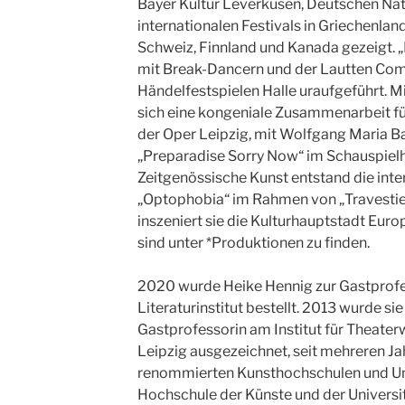
Bayer Kultur Leverkusen, Deutschen Na
internationalen Festivals in Griechenlan
Schweiz, Finnland und Kanada gezeigt. 
mit Break-Dancern und der Lautten Com
Händelfestspielen Halle uraufgeführt. M
sich eine kongeniale Zusammenarbeit fü
der Oper Leipzig, mit Wolfgang Maria Bau
„Preparadise Sorry Now“ im Schauspielha
Zeitgenössische Kunst entstand die inter
„Optophobia“ im Rahmen von „Travestie 
inszeniert sie die Kulturhauptstadt Euro
sind unter *Produktionen zu finden.
2020 wurde Heike Hennig zur Gastprof
Literaturinstitut bestellt. 2013 wurde sie
Gastprofessorin am Institut für Theater
Leipzig ausgezeichnet, seit mehreren Jah
renommierten Kunsthochschulen und Uni
Hochschule der Künste und der Universit