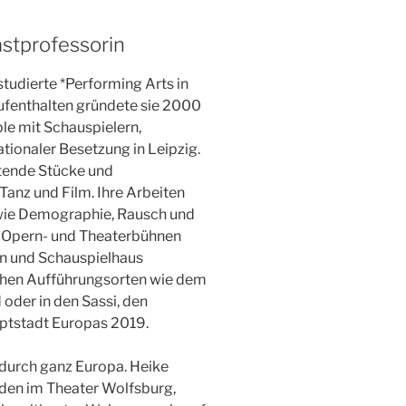
astprofessorin
studierte *Performing Arts in
fenthalten gründete sie 2000
e mit Schauspielern,
tionaler Besetzung in Leipzig.
tende Stücke und
anz und Film. Ihre Arbeiten
 wie Demographie, Rausch und
 Opern- und Theaterbühnen
n und Schauspielhaus
chen Aufführungsorten wie dem
oder in den Sassi, den
ptstadt Europas 2019.
 durch ganz Europa. Heike
den im Theater Wolfsburg,