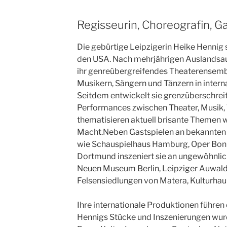
Regisseurin, Choreografin, G
Die gebürtige Leipzigerin Heike Hennig 
den USA. Nach mehrjährigen Auslandsau
ihr genreübergreifendes Theaterensembl
Musikern, Sängern und Tänzern in interna
Seitdem entwickelt sie grenzüberschrei
Performances zwischen Theater, Musik, T
thematisieren aktuell brisante Themen
Macht.Neben Gastspielen an bekannten
wie Schauspielhaus Hamburg, Oper Bon
Dortmund inszeniert sie an ungewöhnli
Neuen Museum Berlin, Leipziger Auwald 
Felsensiedlungen von Matera, Kulturhau
Ihre internationale Produktionen führen
Hennigs Stücke und Inszenierungen wur