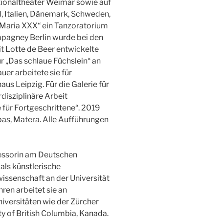
tionaltheater Weimar sowie auf
d, Italien, Dänemark, Schweden,
„Maria XXX“ ein Tanzoratorium
pagney Berlin wurde bei den
it Lotte de Beer entwickelte
r „Das schlaue Füchslein“ an
er arbeitete sie für
us Leipzig. Für die Galerie für
disziplinäre Arbeit
für Fortgeschrittene“. 2019
pas, Matera. Alle Aufführungen
essorin am Deutschen
 als künstlerische
wissenschaft an der Universität
ren arbeitet sie an
versitäten wie der Zürcher
y of British Columbia, Kanada.