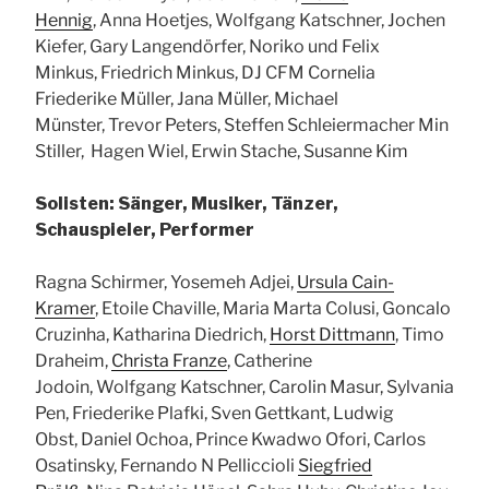
Hennig
, Anna Hoetjes, Wolfgang Katschner, Jochen
Kiefer, Gary Langendörfer, Noriko und Felix
Minkus, Friedrich Minkus, DJ CFM Cornelia
Friederike Müller, Jana Müller, Michael
Münster, Trevor Peters, Steffen Schleiermacher Min
Stiller, Hagen Wiel, Erwin Stache, Susanne Kim
Solisten: Sänger, Musiker, Tänzer,
Schauspieler, Performer
Ragna Schirmer, Yosemeh Adjei,
Ursula Cain-
Kramer
, Etoile Chaville, Maria Marta Colusi, Goncalo
Cruzinha, Katharina Diedrich,
Horst Dittmann
, Timo
Draheim,
Christa Franze
, Catherine
Jodoin, Wolfgang Katschner, Carolin Masur, Sylvania
Pen, Friederike Plafki, Sven Gettkant, Ludwig
Obst, Daniel Ochoa, Prince Kwadwo Ofori, Carlos
Osatinsky, Fernando N Pelliccioli
Siegfried