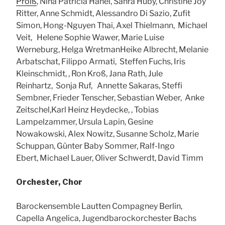
Prölß
, Nina Patricia Hänel, Sahra Huby, Christine Joy
Ritter, Anne Schmidt, Alessandro Di Sazio, Zufit
Simon, Hong-Nguyen Thai, Axel Thielmann, Michael
Veit, Helene Sophie Wawer, Marie Luise
Werneburg, Helga WretmanHeike Albrecht, Melanie
Arbatschat, Filippo Armati, Steffen Fuchs, Iris
Kleinschmidt, , Ron Kroß, Jana Rath, Jule
Reinhartz, Sonja Ruf, Annette Sakaras, Steffi
Sembner, Frieder Tenscher, Sebastian Weber, Anke
Zeitschel,Karl Heinz Heydecke, , Tobias
Lampelzammer, Ursula Lapin, Gesine
Nowakowski, Alex Nowitz, Susanne Scholz, Marie
Schuppan, Günter Baby Sommer, Ralf-Ingo
Ebert, Michael Lauer, Oliver Schwerdt, David Timm
Orchester, Chor
Barockensemble Lautten Compagney Berlin,
Capella Angelica, Jugendbarockorchester Bachs