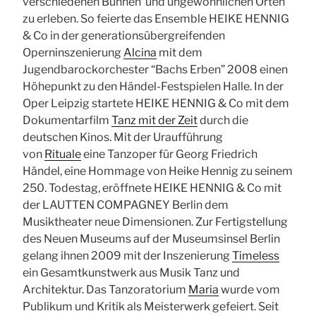
verschiedenen Bühnen und ungewöhnlichen Orten
zu erleben. So feierte das Ensemble HEIKE HENNIG
& Co in der generationsübergreifenden
Operninszenierung
Alcina
mit dem
Jugendbarockorchester “Bachs Erben” 2008 einen
Höhepunkt zu den Händel-Festspielen Halle. In der
Oper Leipzig startete HEIKE HENNIG & Co mit dem
Dokumentarfilm
Tanz mit der Zeit
durch die
deutschen Kinos. Mit der Uraufführung
von
Rituale
eine Tanzoper für Georg Friedrich
Händel, eine Hommage von Heike Hennig zu seinem
250. Todestag, eröffnete HEIKE HENNIG & Co mit
der LAUTTEN COMPAGNEY Berlin dem
Musiktheater neue Dimensionen. Zur Fertigstellung
des Neuen Museums auf der Museumsinsel Berlin
gelang ihnen 2009 mit der Inszenierung
Timeless
ein Gesamtkunstwerk aus Musik Tanz und
Architektur. Das Tanzoratorium
Maria
wurde vom
Publikum und Kritik als Meisterwerk gefeiert. Seit