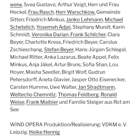
weiw
, Svea Gustavs; Arthur Voigt, Herr und Frau
Heckel,
Frau Rasch
,
Herr Warschkow,
Gemeinde
Sitten; Friedrich Minkus,
Janko Lehmann
,
Michael
Schetelich
,
Yosemeh Adjei
, Stephany Mundt, Karin
Schmidt,
Veronika Darian
,
Frank Schilcher
, Clara
Beyer, Charlotte Kress, Friedrich Beyer, Carolus
Zschieschang,
Stefan Beyer
, Hans-Jürgen Schlegel,
Michael Ritter, Anka Lazarus, Beate Appel, Felix
Minkus, Anja Jäkel, Artur Bruns, Sofia Shan, Lou
Hoyer, Masha Seedler, Birgit Wolf, Gudrun
Petersdorff, Aneta Glavier, Jasper Otto Eisenecker,
Carsten Humme, Uwe Walter,
Jan Stradtmann
,
Weltecho Chemnitz
;
Thomas Feldberg
,
Ronald
Weise
,
Frank Maibier
und Familie Steiger aus Rot am
See
WIND OPERA Produktion/Realisierung: VDKM e. V.
Leipzig.
Heike Hennig