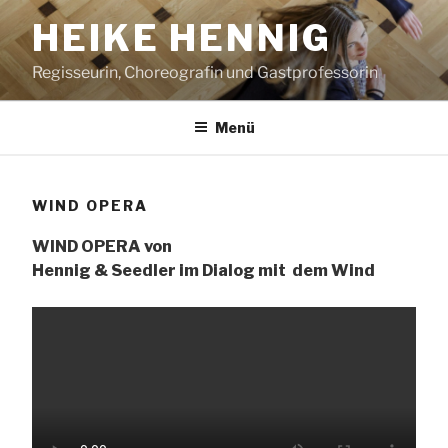
Zum
HEIKE HENNIG
Inhalt
springen
Regisseurin, Choreografin und Gastprofessorin
Menü
WIND OPERA
WIND OPERA von
Hennig & Seedler im Dialog mit dem Wind