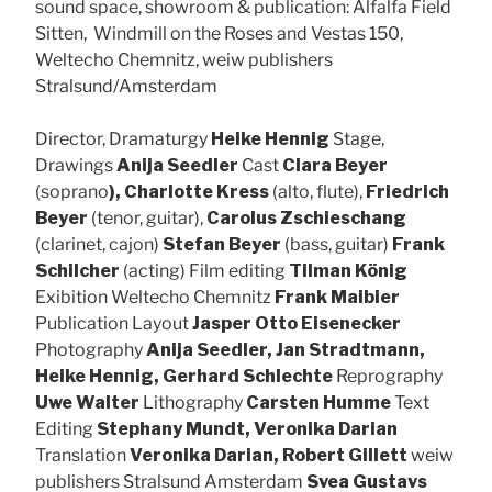
sound space, showroom & publication: Alfalfa Field
Sitten, Windmill on the Roses and Vestas 150,
Weltecho Chemnitz, weiw publishers
Stralsund/Amsterdam
Director, Dramaturgy
Heike Hennig
Stage,
Drawings
Anija Seedler
Cast
Clara Beyer
(soprano
), Charlotte Kress
(alto, flute),
Friedrich
Beyer
(tenor, guitar),
Carolus Zschieschang
(clarinet, cajon)
Stefan Beyer
(bass, guitar)
Frank
Schilcher
(acting) Film editing
Tilman König
Exibition Weltecho Chemnitz
Frank Maibier
Publication Layout
Jasper Otto Eisenecker
Photography
Anija Seedler, Jan Stradtmann,
Heike Hennig, Gerhard Schlechte
Reprography
Uwe Walter
Lithography
Carsten Humme
Text
Editing
Stephany Mundt, Veronika Darian
Translation
Veronika Darian, Robert Gillett
weiw
publishers Stralsund Amsterdam
Svea Gustavs