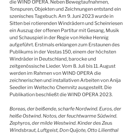
die WIND OPERA. Neben Bewegtaufnahmen,
Tonspuren, Objekten und Zeichnungen entstand ein
szenisches Tagebuch. Am 9. Juni 2023 wurde in
Sitten bei rotierenden Windrädern und Scheinriesen
ein Auszug der offenen Partitur mit Gesang, Musik
und Schauspiel in der Regie von Heike Hennig
aufgeführt. Erstmals erklangen zum Erstaunen des
Publikums in der Vestas 150, einem der höchsten
Windräder in Deutschland, barocke und
zeitgenössische Lieder. Vom 8. Juli bis 11. August
werden im Rahmen von WIND OPERA die
zeichnerischen und installativen Arbeiten von Anija
Seedler im Weltecho Chemnitz ausgestellt. Die
Publikation beschließt die WIND OPERA 2023.
Boreas, der beißende, scharfe Nordwind. Euros, der
heiße Ostwind. Notos, der feuchtwarme Südwind.
Zephyros, der milde Westwind. Kinder des Zeu
s
Windsbraut, Luftgeist, Don Quijote, Otto Lilienthal