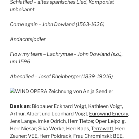
Schlaflied – altes spanisches Lied, Komponist
unbekannt
Come again – John Dowland (1563-1626)
Andachtsjodler
Flow my tears – Lachrymae – John Dowland (s.o.),
um 1596
Abendlied – Josef Rheinberger (1839-19016)
Dank an
: Biobauer Eckhard Voigt, Kathleen Voigt,
Arthur, Albert und Leonhard Voigt,
Eurowind Energy
,
Jens Lange, Imke Odrich, Herr Tietze;
Oper Leipzig
,
Herr Niesar; Sika Werke, Herr Kaps, T
errawatt
, Herr
Zeuner;
VEE
, Herr Poldrack, Frau Chrominski;
BEE
,