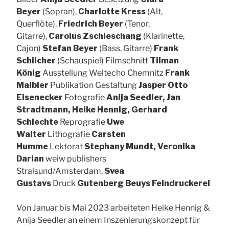
Beyer
(Sopran),
Charlotte Kress
(Alt,
Querflöte),
Friedrich Beyer
(Tenor,
Gitarre),
Carolus Zschieschang
(Klarinette,
Cajon)
Stefan Beyer
(Bass, Gitarre)
Frank
Schilcher
(Schauspiel) Filmschnitt
Tilman
König
Ausstellung Weltecho Chemnitz
Frank
Maibier
Publikation Gestaltung
Jasper Otto
Eisenecker
Fotografie
Anija Seedler, Jan
Stradtmann, Heike Hennig, Gerhard
Schlechte
Reprografie
Uwe
Walter
Lithografie
Carsten
Humme
Lektorat
Stephany Mundt, Veronika
Darian
weiw publishers
Stralsund/Amsterdam,
Svea
Gustavs
Druck
Gutenberg Beuys Feindruckerei
Von Januar bis Mai 2023 arbeiteten Heike Hennig &
Anija Seedler an einem Inszenierungskonzept für