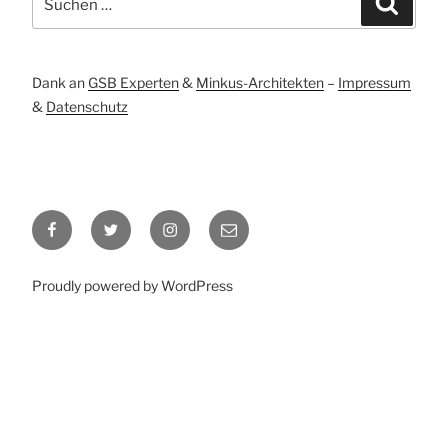
nach:
Dank an
GSB Experten
&
Minkus-Architekten
–
Impressum
&
Datenschutz
Facebook
Twitter
Instagram
E-
–
–
Mail
Heike
Heike
–
Proudly powered by WordPress
Hennig
Hennig
Büro
Heike
Hennig