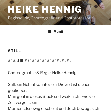
Zum
HEIKE HENNIG
Inhalt
springen
Regisseurin, Choreografin und Gastprofessorin
Menü
STILL
###
still.
###################
Choreographie & Regie:
Heike Hennig
Still. Ein Gefühl könnte sein: Die Zeit ist stehen
geblieben.
Man geht in dieses Stück und weiß nicht, wie viel
Zeit vergeht. Ein
Moment,der ewig erscheint und doch bewegt sich