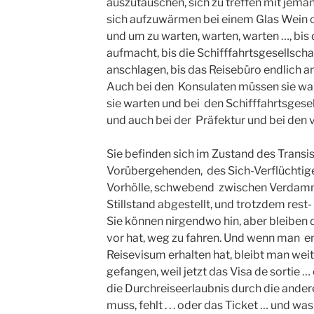
auszutauschen, sich zu treffen mit jema
sich aufzuwärmen bei einem Glas Wein o
und um zu warten, warten, warten …, bis
aufmacht, bis die Schifffahrtsgesellsch
anschlagen, bis das Reisebüro endlich a
Auch bei den Konsulaten müssen sie wa
sie warten und bei den Schifffahrtsgese
und auch bei der Präfektur und bei den 
Sie befinden sich im Zustand des Transis
Vorübergehenden, des Sich-Verflüchtig
Vorhölle, schwebend zwischen Verdamm
Stillstand abgestellt, und trotzdem res
Sie können nirgendwo hin, aber bleiben
vor hat, weg zu fahren. Und wenn man e
Reisevisum erhalten hat, bleibt man wei
gefangen, weil jetzt das Visa de sortie 
die Durchreiseerlaubnis durch die ander
muss, fehlt . . . oder das Ticket … und wa