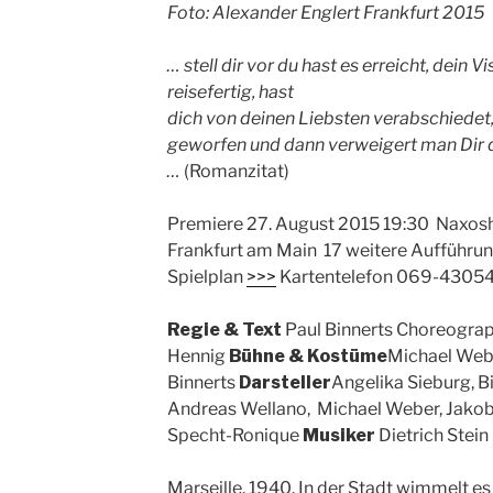
Foto: Alexander Englert Frankfurt 2015
… stell dir vor du hast es erreicht, dein Vi
reisefertig, hast
dich von deinen Liebsten verabschiedet,
geworfen und dann verweigert man Dir 
…
(Romanzitat)
Premiere 27. August 2015 19:30 Naxosha
Frankfurt am Main 17 weitere Aufführun
Spielplan
>>>
Kartentelefon 069-4305
Regie & Text
Paul Binnerts Choreograp
Hennig
Bühne & Kostüme
Michael Webe
Binnerts
Darsteller
Angelika Sieburg, Bi
Andreas Wellano, Michael Weber, Jakob
Specht-Ronique
Musiker
Dietrich Stein
Marseille, 1940. In der Stadt wimmelt es