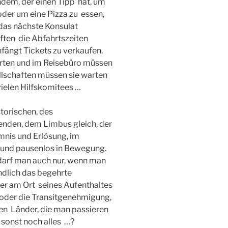
ndem, der einen Tipp hat, um
der um eine Pizza zu essen,
 das nächste Konsulat
aften die Abfahrtszeiten
nfängt Tickets zu verkaufen.
rten und im Reisebüro müssen
llschaften müssen sie warten
vielen Hilfskomitees …
torischen, des
enden, dem Limbus gleich, der
nis und Erlösung, im
t- und pausenlos in Bewegung.
 darf man auch nur, wenn man
ndlich das begehrte
ter am Ort seines Aufenthaltes
… oder die Transitgenehmigung,
en Länder, die man passieren
s sonst noch alles …?