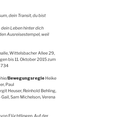
sum, dein Transit, du bist
 dein Leben hinter dich
den Ausreisestempel, weil
lle, Wittelsbacher Allee 29,
gen bis 11. Oktober 2015 zum
4734
hie/
Bewegungsregie
Heike
r, Paul
rgit Heuser, Reinhold Behling,
 Gail, Sam Michelson, Verena
 von Flüchtlingen. Auf der