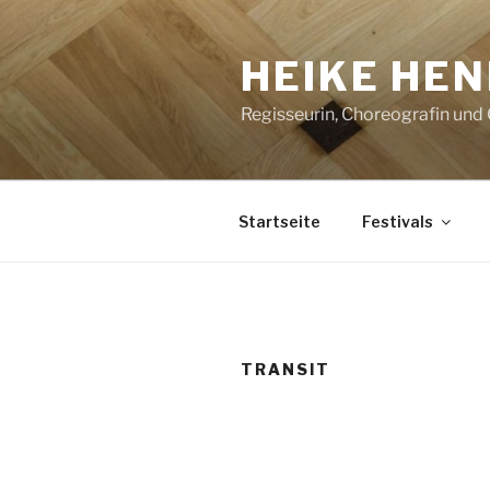
Zum
Inhalt
HEIKE HEN
springen
Regisseurin, Choreografin und
Startseite
Festivals
TRANSIT