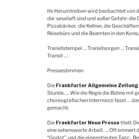
Ihr Herumtreiben wird beobachtet von de
die sesshaft sind und außer Gefahr: die 
Pizzabäcker, die Kellner, die Geschäfte
Reisebüro und die Beamten in den Konsu
Transitstempel … Transitsorgen … Transi
Transit …
Pressestimmen
Die
Frankfurter Allgemeine Zeitung
Stunde. … Wie die Regie die Bühne mit g
choreografischen Intermezzi fasst … das
gemacht.
Die
Frankfurter Neue Presse
titelt: 
eine sehenswerte Arbeit. … Oft erinnert
“Godot”, und die eingestreuten Tanz-, 