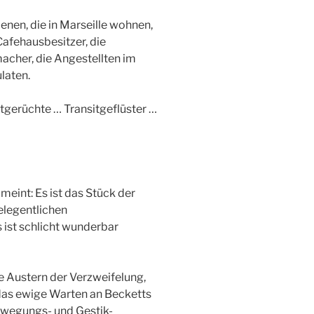
nen, die in Marseille wohnen,
Cafehausbesitzer, die
macher, die Angestellten im
laten.
tgerüchte … Transitgeflüster …
meint: Es ist das Stück der
elegentlichen
 ist schlicht wunderbar
Die Austern der Verzweifelung,
 das ewige Warten an Becketts
Bewegungs- und Gestik-