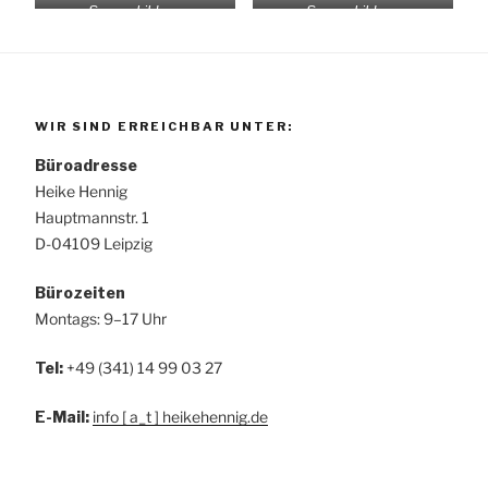
Choreographie von Heike
Choreographie von Heike
Szenenbild zur
Szenenbild zur
Choreographie von Heike
Szenenbild zur
Hennig
Hennig
Choreographie von Heike
Choreographie von Heike
Hennig
Choreographie von Heike
Hennig
Hennig
Hennig
WIR SIND ERREICHBAR UNTER:
Büroadresse
Heike Hennig
Hauptmannstr. 1
D-04109 Leipzig
Bürozeiten
Montags: 9–17 Uhr
Tel:
+49 (341) 14 99 03 27
E-Mail:
info [ a_t ] heikehennig.de