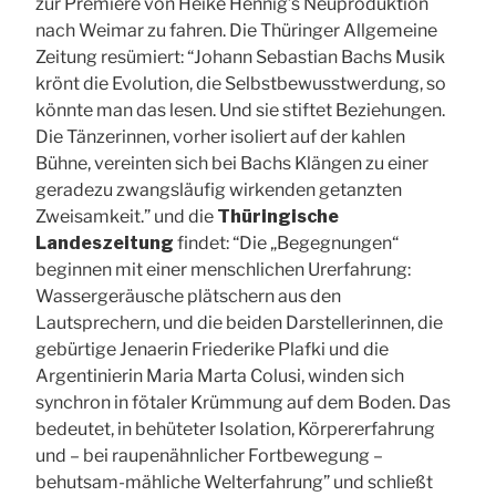
zur Premiere von Heike Hennig’s Neuproduktion
nach Weimar zu fahren. Die Thüringer Allgemeine
Zeitung resümiert: “Johann Sebastian Bachs Musik
krönt die Evolution, die Selbstbewusstwerdung, so
könnte man das lesen. Und sie stiftet Beziehungen.
Die Tänzerinnen, vorher isoliert auf der kahlen
Bühne, vereinten sich bei Bachs Klängen zu einer
geradezu zwangsläufig wirkenden getanzten
Zweisamkeit.” und die
Thüringische
Landeszeitung
findet: “Die „Begegnungen“
beginnen mit einer menschlichen Urerfahrung:
Wassergeräusche plätschern aus den
Lautsprechern, und die beiden Darstellerinnen, die
gebürtige Jenaerin Friederike Plafki und die
Argentinierin Maria Marta Colusi, winden sich
synchron in fötaler Krümmung auf dem Boden. Das
bedeutet, in behüteter Isolation, Körpererfahrung
und – bei raupenähnlicher Fortbewegung –
behutsam-mähliche Welterfahrung” und schließt