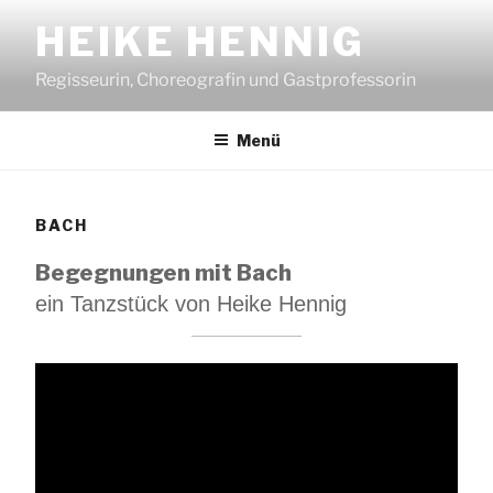
Zum
HEIKE HENNIG
Inhalt
springen
Regisseurin, Choreografin und Gastprofessorin
Menü
BACH
Begegnungen mit Bach
ein Tanzstück von Heike Hennig