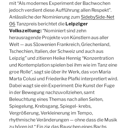
mit “Als modernes Experiment der Bachwochen
jedoch verdient diese Aufführung allen Respekt”.
Anlässliche der Nominierung zum
SidebySide-Net
06
Tanzpreis berichtet die
Leipziger
Volkszeitung:
“Nominiert sind zehn
herausragende Projekte von Künstlern aus aller
Welt — aus S1owenien Frankreich, Griechenland,
Tschechien, Italien, der Schweiz und auch aus
Leipzig” und zitieren Heike Hennig “Konzentration
und Kontemplation spielen bei ihm wie im Tanz eine
groe Rolle“, sagt sie über ihr Werk, das von Maria
Marta Colusi und Friederike Plafki interpretiert wird.
Dabei wagt sie ein Experiment: Die Kunst der Fuge
in der Bewegung nachzuvollziehen, samt
Beleuchtung eines Themas nach allen Seiten,
Spiegelung, Krebsgang, Spiegel- krebs,
Vergrößerung, Verkleinerung im Tempo,
rhythmische Veränderungen — ohne dass die Musik
zu hören ist.“ Ein zig das Rauschen eines Bachs