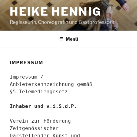
Zum
HEIKE HENNIG
Inhalt
springen
Regisseurin, Choreografin und Gastprofessorin
Menü
IMPRESSUM
Impressum /
Anbieterkennzeichnung gemäß
§5 Telemediengesetz
Inhaber und v.i.S.d.P.
Verein zur Förderung
Zeitgenössischer
Darstellender Kunst und