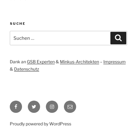
SUCHE
Suchen
Suche
nach:
Dank an
GSB Experten
&
Minkus-Architekten
–
Impressum
&
Datenschutz
Facebook
Twitter
Instagram
E-
–
–
Mail
Heike
Heike
–
Proudly powered by WordPress
Hennig
Hennig
Büro
Heike