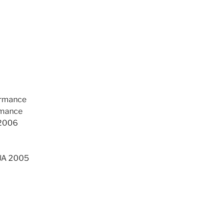
ormance
rmance
 2006
 UA 2005