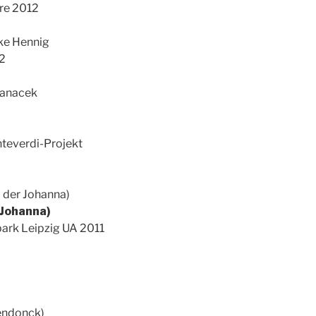
ere 2012
ke Hennig
2
Janacek
everdi-Projekt
 der Johanna)
Johanna)
ark Leipzig UA 2011
endonck)