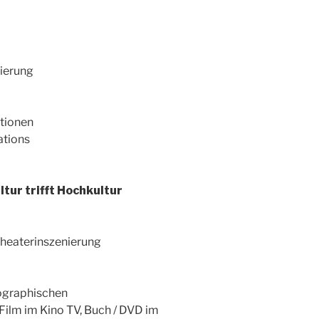
ierung
tionen
ations
tur trifft Hochkultur
heaterinszenierung
ographischen
Film im Kino TV, Buch / DVD im