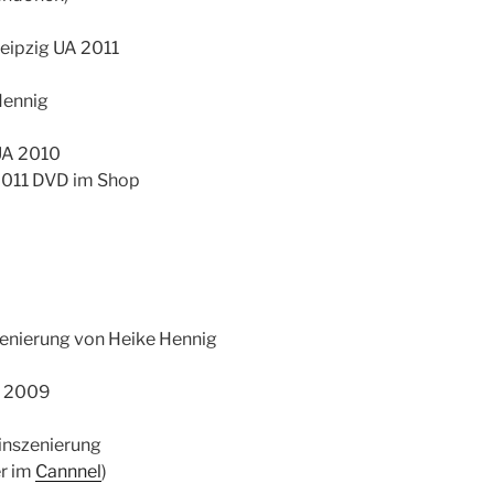
eipzig UA 2011
Hennig
 UA 2010
2011 DVD im Shop
zenierung von Heike Hennig
A 2009
inszenierung
er im
Cannnel
)