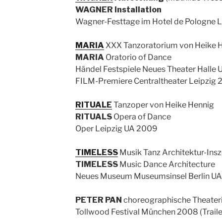
WAGNER Installation
Wagner-Festtage im Hotel de Pologne L
MARIA
XXX Tanzoratorium von Heike 
MARIA
Oratorio of Dance
Händel Festspiele Neues Theater Halle
FILM-Premiere Centraltheater Leipzig 
RITUALE
Tanzoper von Heike Hennig
RITUALS
Opera of Dance
Oper Leipzig UA 2009
TIMELESS
Musik Tanz Architektur-Ins
TIMELESS
Music Dance Architecture
Neues Museum Museumsinsel Berlin U
PETER PAN
choreographische Theater
Tollwood Festival München 2008 (Trail