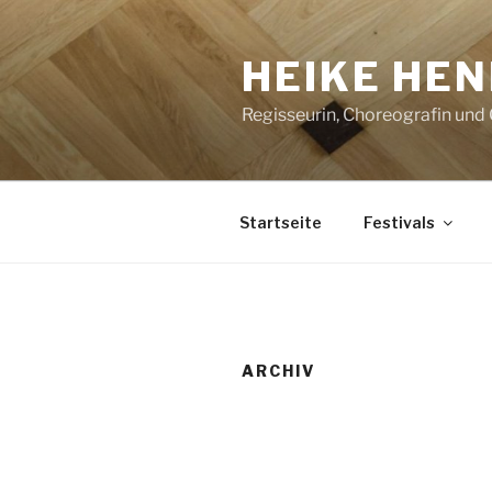
Zum
Inhalt
HEIKE HEN
springen
Regisseurin, Choreografin und
Startseite
Festivals
ARCHIV