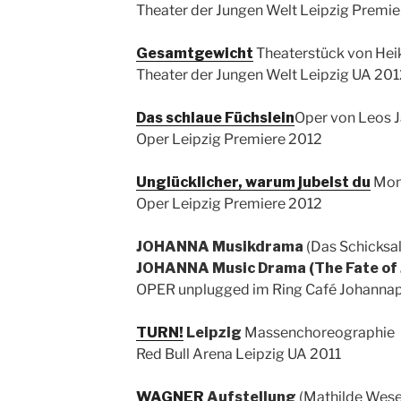
Theater der Jungen Welt Leipzig Premi
Gesamtgewicht
Theaterstück von Hei
Theater der Jungen Welt Leipzig UA 201
Das schlaue Füchslein
Oper von Leos 
Oper Leipzig Premiere 2012
Unglücklicher, warum jubelst du
Mont
Oper Leipzig Premiere 2012
JOHANNA Musikdrama
(Das Schicksal
JOHANNA Music Drama (The Fate of 
OPER unplugged im Ring Café Johannap
TURN!
Leipzig
Massenchoreographie
Red Bull Arena Leipzig UA 2011
WAGNER
Aufstellung
(Mathilde Wes